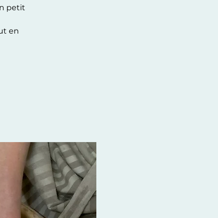
n petit
ut en