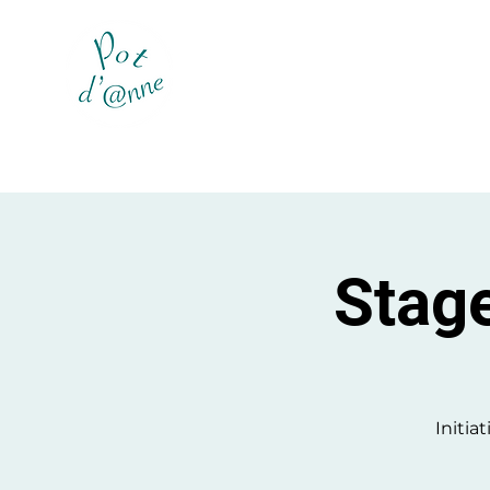
Stag
Initia